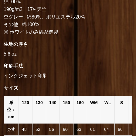
綿100％
190g/m2 17/- 天竺
杢グレー : 綿80%、ポリエステル20%
その他 : 綿100%
※ ホワイトのみ綿糸縫製
生地の厚さ
5.6 oz
印刷手法
インクジェット印刷
サイズ
単
120
130
140
150
160
WM
WL
S
位：
cm
身丈
48
52
56
60
63
61
64
66
7