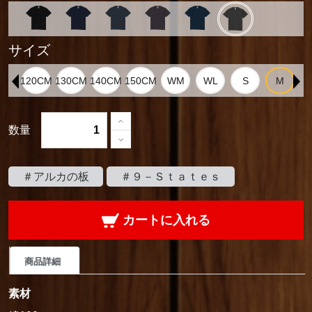
サイズ
数量
＃アルカの板
＃９－Ｓｔａｔｅｓ
カートに入れる
商品詳細
素材