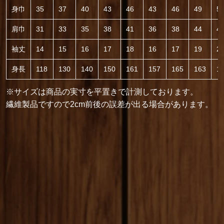
身巾
35
37
40
43
46
43
46
49
5
肩巾
31
33
35
38
41
36
38
44
4
袖丈
14
15
16
17
18
16
17
19
2
身長
118
130
140
150
161
157
165
163
1
※サイズは商品の実寸を平置きで計測しております。
繊維製品ですので2cm前後の誤差が出る場合があります。