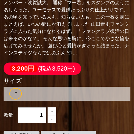
メンバー・浅賀誠大。 通称「マー君」をスタンプのように
あしらった、ユーモラスで愛嬌たっぷりの仕上がりです。
あの頃を知っている人も、知らない人も。 この一枚を身に
まとえば、いつの間にか消えてしまった 山田青史ファンク
ラブに入った気分になれるはず。 「ファンクラブ復活の日
は来るのかな？」 そんな思いを胸に、今ここで小さな輪を
広げてみませんか。 遊び心と愛情がぎゅっと詰まった、ナ
インステイツならではのふんどし。
3,200円
(税込3,520円)
サイズ
数量