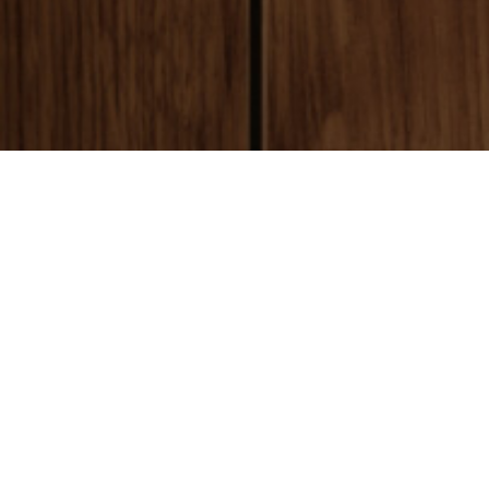
payment
お支払い方法
銀行振込(前払い)
ご入金確認後
に製作開始となります。 振込手数料はお客様ご負担とな
ります。ご了承ください。
代金引換(後払い)
商品到着時に配達員に代金をお支払いください。手数料:530円(税別)