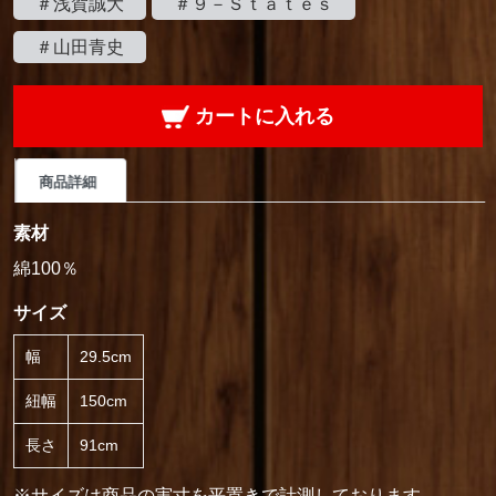
＃浅賀誠大
＃９－Ｓｔａｔｅｓ
＃山田青史
カートに入れる
商品詳細
素材
綿100％
サイズ
幅
29.5cm
紐幅
150cm
長さ
91cm
※サイズは商品の実寸を平置きで計測しております。