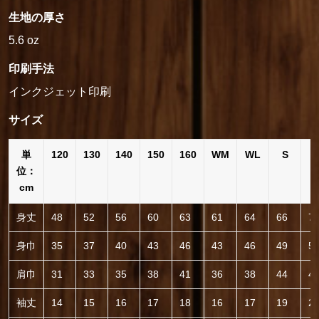
生地の厚さ
5.6 oz
印刷手法
インクジェット印刷
サイズ
単
120
130
140
150
160
WM
WL
S
位：
cm
身丈
48
52
56
60
63
61
64
66
7
身巾
35
37
40
43
46
43
46
49
5
肩巾
31
33
35
38
41
36
38
44
4
袖丈
14
15
16
17
18
16
17
19
2