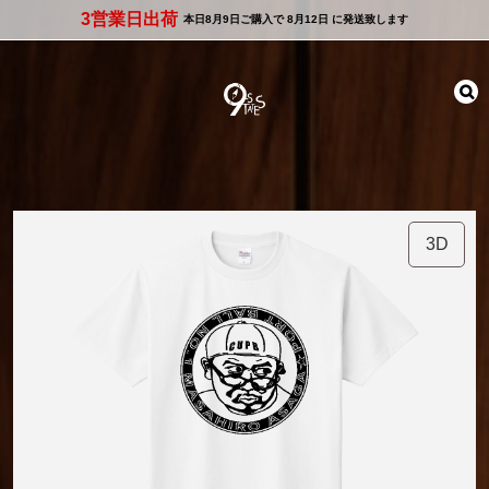
3営業日出荷
本日
8月9日
ご購入で
8月12日
に発送致します
3D