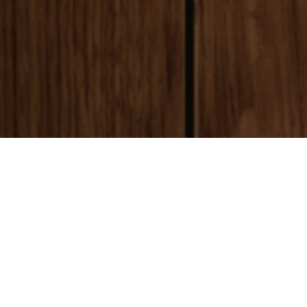
payment
お支払い方法
銀行振込(前払い)
ご入金確認後
に製作開始となります。 振込手数料はお客様ご負担とな
ります。ご了承ください。