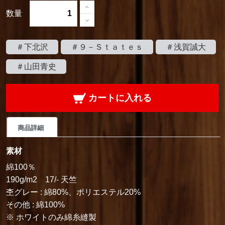
数量
＃下北沢
＃９－Ｓｔａｔｅｓ
＃浅賀誠大
＃山田青史
カートに入れる
商品詳細
素材
綿100％
190g/m2 17/- 天竺
杢グレー : 綿80%、ポリエステル20%
その他 : 綿100%
※ ホワイトのみ綿糸縫製