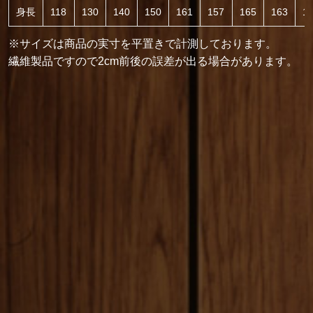
身長
118
130
140
150
161
157
165
163
1
※サイズは商品の実寸を平置きで計測しております。
繊維製品ですので2cm前後の誤差が出る場合があります。