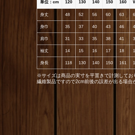
単位：cm
120
130
140
150
160
身丈
48
52
56
60
63
身巾
35
37
40
43
46
肩巾
31
33
35
38
41
袖丈
14
15
16
17
18
身長
118
130
140
150
161
※サイズは商品の実寸を平置きで計測してお
繊維製品ですので2cm前後の誤差が出る場合