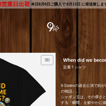
3営業日出荷
本日
8月8日
ご購入で
8月13日
に発送致しま
When did we beco
3D
定番Ｔシャツ
9-Statesの過去公演
の物語」。
シャボン玉は、その儚さ
する「瞬間」を鮮やかに