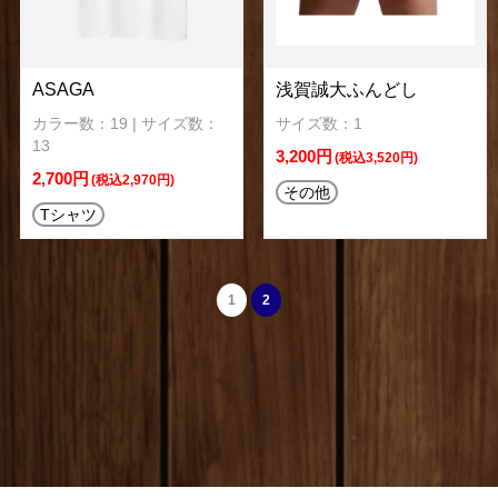
ASAGA
浅賀誠大ふんどし
カラー数：19 | サイズ数：
サイズ数：1
13
3,200円
(税込3,520円)
2,700円
(税込2,970円)
その他
Tシャツ
1
2